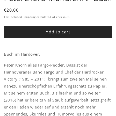
Regular
€20,00
price
Tax included.
Shipping
calculated at checkout.
Add to cart
Buch im Hardover.
Peter Knorn alias Fargo-Pedder, Bassist der
Hannoveraner Band Fargo und Chef der Hardrocker
Victory (1985 – 2011), bringt zum zweiten Mal seinen
nahezu unerschöpflichen Erfahrungsschatz zu Papier.
Mit seinem ersten Buch ‚Bis hierhin und so weiter‘
(2016) hat er bereits viel Staub aufgewirbelt. Jetzt greift
er den Faden wieder auf und erzählt noch mehr
Spannendes, Skurriles und Humorvolles aus einem